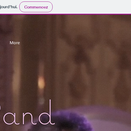
jourd'hui.
Commencez
More
Band